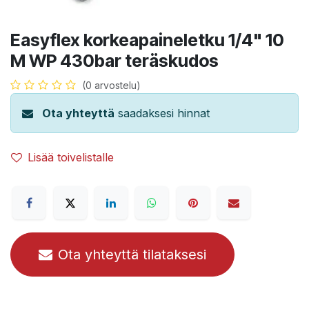
Easyflex korkeapaineletku 1/4" 10
M WP 430bar teräskudos
(0 arvostelu)
Ota yhteyttä
saadaksesi hinnat
Lisää toivelistalle
Ota yhteyttä tilataksesi