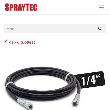
Siirry sisältöön
Kaikki tuotteet