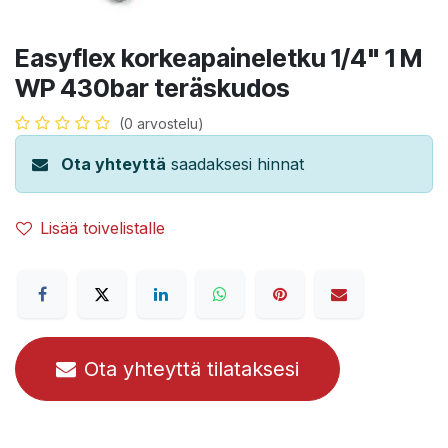
Easyflex korkeapaineletku 1/4" 1 M
WP 430bar teräskudos
(0 arvostelu)
Ota yhteyttä
saadaksesi hinnat
Lisää toivelistalle
Ota yhteyttä tilataksesi