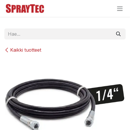
Siirry sisältöön
Kaikki tuotteet