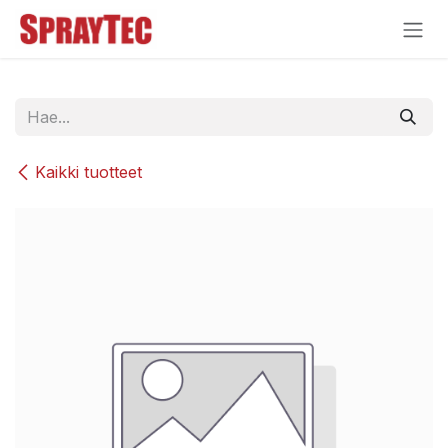
Siirry sisältöön
Kaikki tuotteet