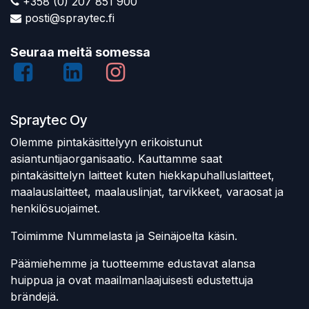
+358 (0) 207 851 900
posti@spraytec.fi
Seuraa meitä somessa
Spraytec Oy
Olemme pintakäsittelyyn erikoistunut
asiantuntijaorganisaatio. Kauttamme saat
pintakäsittelyn laitteet kuten hiekkapuhalluslaitteet,
maalauslaitteet, maalauslinjat, tarvikkeet, varaosat ja
henkilösuojaimet.
Toimimme Nummelasta ja Seinäjoelta käsin.
Päämiehemme ja tuotteemme edustavat alansa
huippua ja ovat maailmanlaajuisesti edustettuja
brändejä.