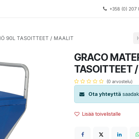
alauslinjat
Laitteet
Apua
+358 (0) 207 
Ö 90L TASOITTEET / MAALIT
GRACO MATER
TASOITTEET /
(0 arvostelu)
Ota yhteyttä
saadaks
Lisää toivelistalle