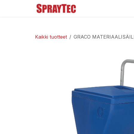
Siirry sisältöön
Tuoteluettelo
Ma
Kaikki tuotteet
GRACO MATERIAALISÄILI