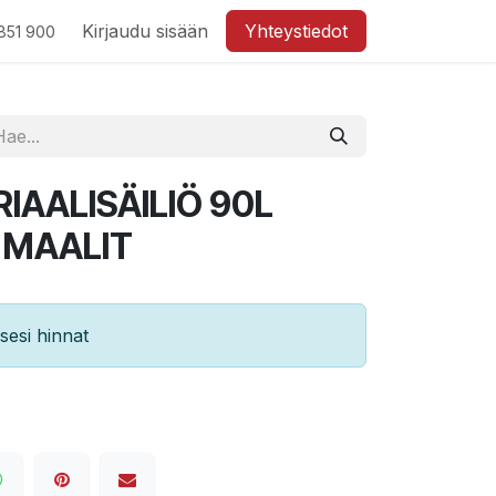
Kirjaudu sisään
Yhteystiedot
851 900
IAALISÄILIÖ 90L
 MAALIT
esi hinnat