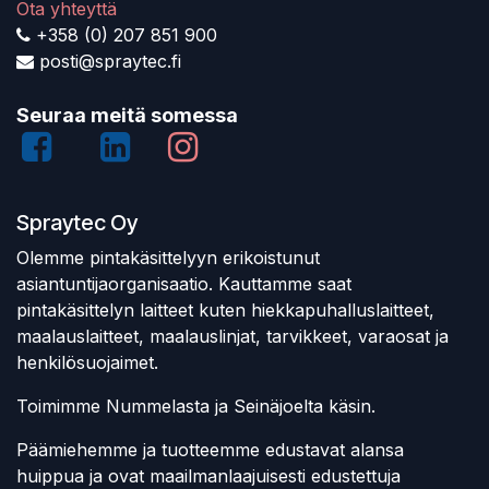
Ota yhteyttä
+358 (0) 207 851 900
posti@spraytec.fi
Seuraa meitä somessa
Spraytec Oy
Olemme pintakäsittelyyn erikoistunut
asiantuntijaorganisaatio. Kauttamme saat
pintakäsittelyn laitteet kuten hiekkapuhalluslaitteet,
maalauslaitteet, maalauslinjat, tarvikkeet, varaosat ja
henkilösuojaimet.
Toimimme Nummelasta ja Seinäjoelta käsin.
Päämiehemme ja tuotteemme edustavat alansa
huippua ja ovat maailmanlaajuisesti edustettuja