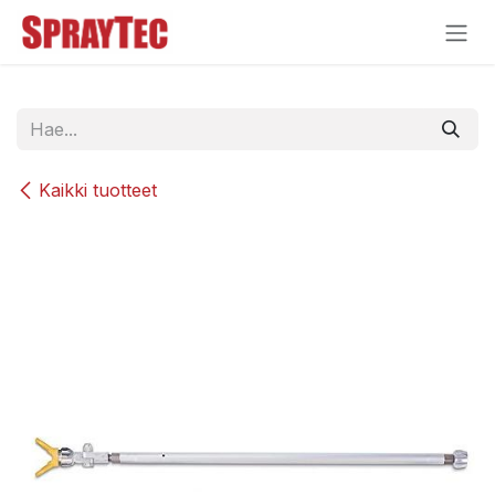
Siirry sisältöön
Kaikki tuotteet