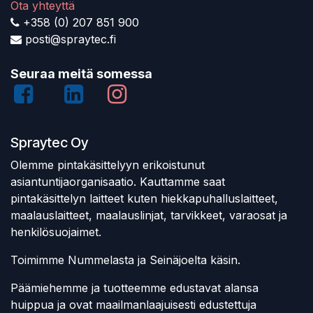
Ota yhteyttä
+358 (0) 207 851 900
posti@spraytec.fi
Seuraa meitä somessa
Spraytec Oy
Olemme pintakäsittelyyn erikoistunut
asiantuntijaorganisaatio. Kauttamme saat
pintakäsittelyn laitteet kuten hiekkapuhalluslaitteet,
maalauslaitteet, maalauslinjat, tarvikkeet, varaosat ja
henkilösuojaimet.
Toimimme Nummelasta ja Seinäjoelta käsin.
Päämiehemme ja tuotteemme edustavat alansa
huippua ja ovat maailmanlaajuisesti edustettuja