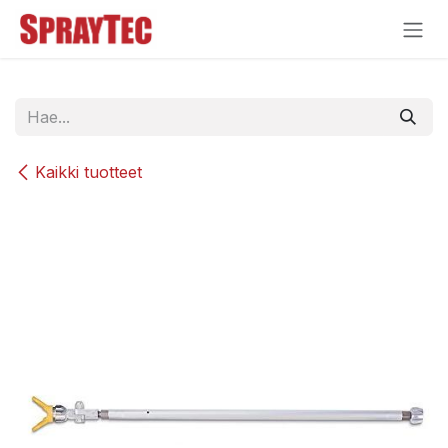
Siirry sisältöön
Kaikki tuotteet