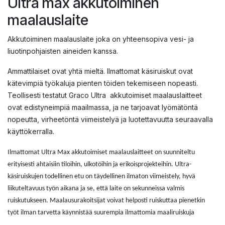
Ultra max akkutoiminen
maalauslaite
Akkutoiminen maalauslaite joka on yhteensopiva vesi- ja
liuotinpohjaisten aineiden kanssa.
Ammattilaiset ovat yhtä mieltä. Ilmattomat käsiruiskut ovat
kätevimpiä työkaluja pienten töiden tekemiseen nopeasti.
Teollisesti testatut Graco Ultra akkutoimiset maalauslaitteet
ovat edistyneimpiä maailmassa, ja ne tarjoavat lyömätöntä
nopeutta, virheetöntä viimeistelyä ja luotettavuutta seuraavalla
käyttökerralla.
Ilmattomat Ultra Max akkutoimiset maalauslaitteet on suunniteltu
erityisesti ahtaisiin tiloihin, ulkotöihin ja erikoisprojekteihin. Ultra-
käsiruiskujen todellinen etu on täydellinen ilmaton viimeistely, hyvä
liikuteltavuus työn aikana ja se, että laite on sekunneissa valmis
ruiskutukseen. Maalausurakoitsijat voivat helposti ruiskuttaa pienetkin
työt ilman tarvetta käynnistää suurempia ilmattomia maaliruiskuja