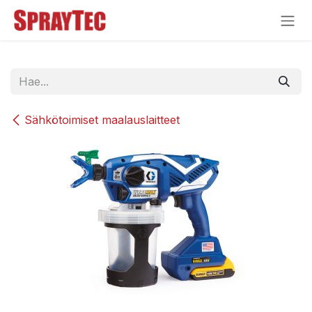
Siirry sisältöön
Sähkötoimiset maalauslaitteet