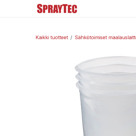
Siirry sisältöön
Tuoteluettelo
Ma
Kaikki tuotteet
Sähkötoimiset maalauslaitt