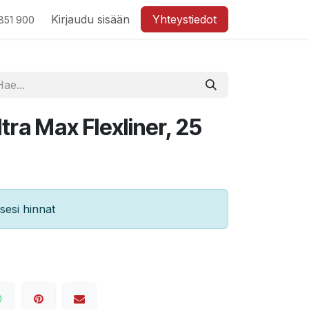
Kirjaudu sisään
Yhteystiedot
851 900
ltra Max Flexliner, 25
esi hinnat