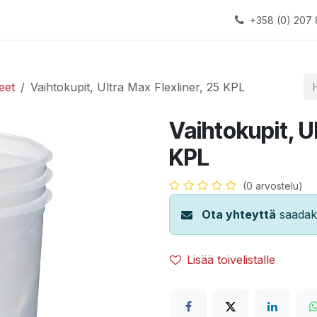
alauslinjat
Laitteet
Apua
+358 (0) 207 
eet
Vaihtokupit, Ultra Max Flexliner, 25 KPL
Vaihtokupit, U
KPL
(0 arvostelu)
Ota yhteyttä
saadaks
Lisää toivelistalle