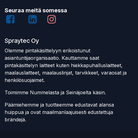
Seuraa meitä somessa
Spraytec Oy
Olemme pintakäsittelyyn erikoistunut
asiantuntijaorganisaatio. Kauttamme saat
pintakäsittelyn laitteet kuten hiekkapuhalluslaitteet,
maalauslaitteet, maalauslinjat, tarvikkeet, varaosat ja
henkilösuojaimet.
Toimimme Nummelasta ja Seinäjoelta käsin.
Päämiehemme ja tuotteemme edustavat alansa
huippua ja ovat maailmanlaajuisesti edustettuja
brändejä.