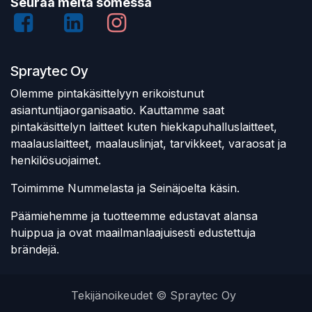
Seuraa meitä somessa
Spraytec Oy
Olemme pintakäsittelyyn erikoistunut
asiantuntijaorganisaatio. Kauttamme saat
pintakäsittelyn laitteet kuten hiekkapuhalluslaitteet,
maalauslaitteet, maalauslinjat, tarvikkeet, varaosat ja
henkilösuojaimet.
Toimimme Nummelasta ja Seinäjoelta käsin.
Päämiehemme ja tuotteemme edustavat alansa
huippua ja ovat maailmanlaajuisesti edustettuja
brändejä.
Tekijänoikeudet © Spraytec Oy