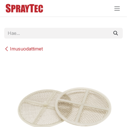
Siirry sisältöön
Imusuodattimet