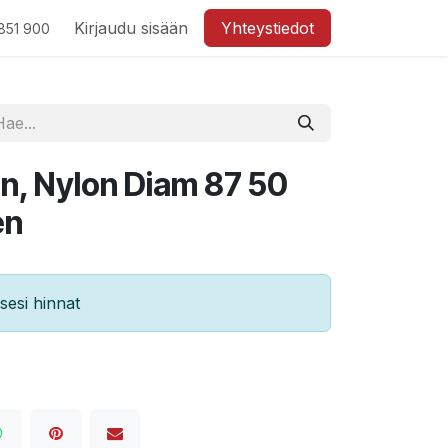
Kirjaudu sisään
Yhteystiedot
851 900
n, Nylon Diam 87 50
en
esi hinnat