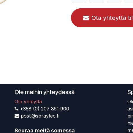
Ota yhteyttä ti
Ole meihin yhteydessä
S
Ota yhteyttä
Ol
+358 (0) 207 851 900
as
posti@spraytec.fi
pi
hi
ma
Seuraa meitä somessa