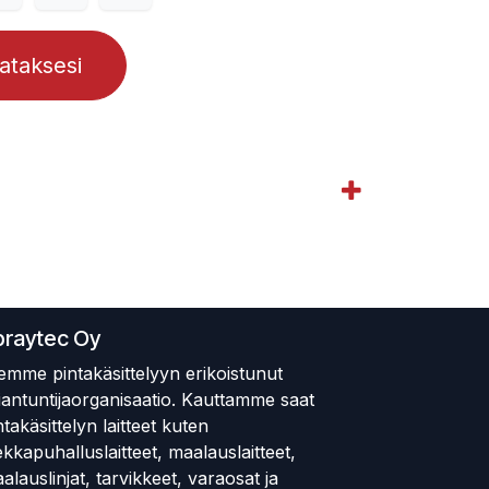
lataksesi
praytec Oy
emme pintakäsittelyyn erikoistunut
iantuntijaorganisaatio. Kauttamme saat
ntakäsittelyn laitteet kuten
ekkapuhalluslaitteet, maalauslaitteet,
alauslinjat, tarvikkeet, varaosat ja