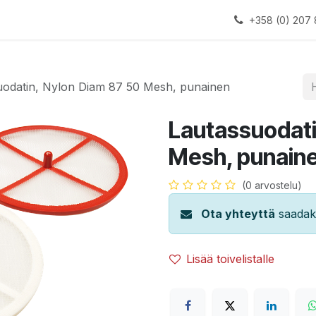
alauslinjat
Laitteet
Apua
+358 (0) 207 
uodatin, Nylon Diam 87 50 Mesh, punainen
Lautassuodati
Mesh, punain
(0 arvostelu)
Ota yhteyttä
saadaks
Lisää toivelistalle