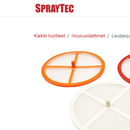
Siirry sisältöön
Tuoteluettelo
Ma
Kaikki tuotteet
Imusuodattimet
Lautass