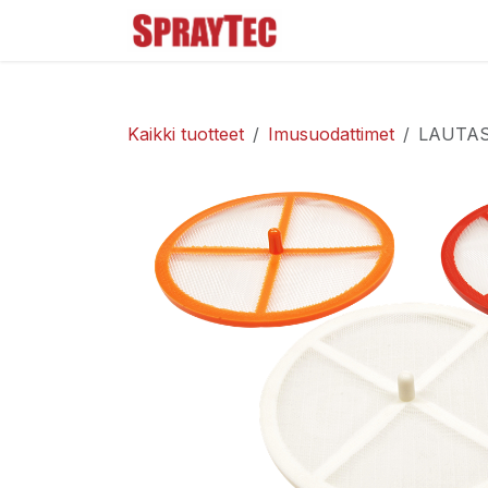
Siirry sisältöön
Tuoteluettelo
Ma
Kaikki tuotteet
Imusuodattimet
LAUTAS