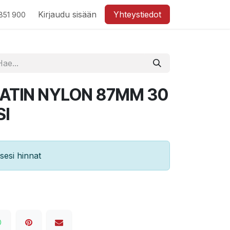
Kirjaudu sisään
Yhteystiedot
851 900
ATIN NYLON 87MM 30
I
esi hinnat