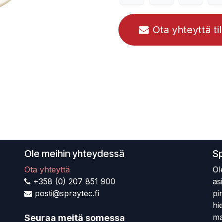
Ota yhteyttä ti
Ole meihin yhteydessä
S
Ota yhteyttä
Ol
+358 (0) 207 851 900
as
posti@spraytec.fi
pi
hi
ma
Seuraa meitä somessa