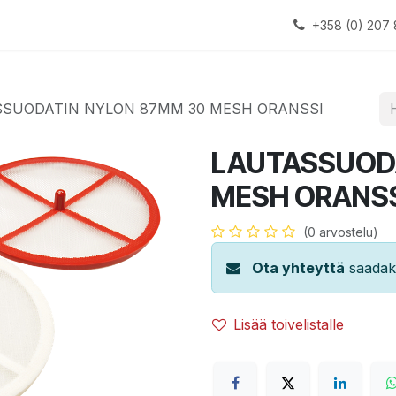
alauslinjat
Laitteet
Apua
+358 (0) 207 
SUODATIN NYLON 87MM 30 MESH ORANSSI
LAUTASSUOD
MESH ORANSS
(0 arvostelu)
Ota yhteyttä
saadaks
Lisää toivelistalle