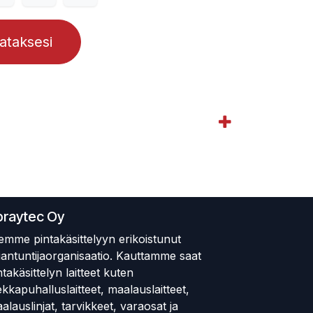
lataksesi
praytec Oy
emme pintakäsittelyyn erikoistunut
iantuntijaorganisaatio. Kauttamme saat
ntakäsittelyn laitteet kuten
ekkapuhalluslaitteet, maalauslaitteet,
alauslinjat, tarvikkeet, varaosat ja