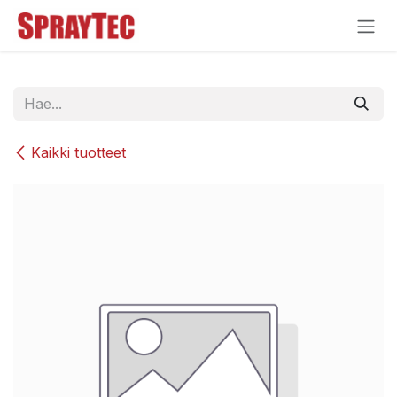
Siirry sisältöön
Kaikki tuotteet