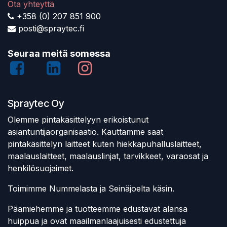
Ota yhteyttä
+358 (0) 207 851 900
posti@spraytec.fi
Seuraa meitä somessa
Spraytec Oy
Olemme pintakäsittelyyn erikoistunut
asiantuntijaorganisaatio. Kauttamme saat
pintakäsittelyn laitteet kuten hiekkapuhalluslaitteet,
maalauslaitteet, maalauslinjat, tarvikkeet, varaosat ja
henkilösuojaimet.
Toimimme Nummelasta ja Seinäjoelta käsin.
Päämiehemme ja tuotteemme edustavat alansa
huippua ja ovat maailmanlaajuisesti edustettuja