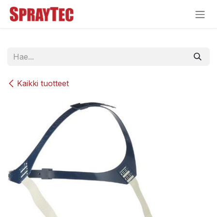
Siirry sisältöön
Kaikki tuotteet