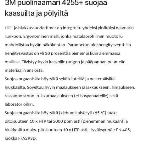
3M puolinaamari 4255+ suojaa
kaasuilta ja pölyiltä
Hiili- ja hiukkassuodattimet on integroitu yhdeksi yksiköksi naamarin
runkoon. Ergonominen malli, jonka matalaprofiilinen muotoilu
mahdollistaa hyvän näkökentän. Parannetun uloshengitysventtiilin
hengitysvastus on yli 30 prosenttia pienempi kuin aiemmassa
mallissa. Tiivistyy hyvin kasvoille rungon ja pääpannan pehmeän
materiaalin ansiosta.
Suojaa orgaanisilta höyryiltä sekä kiinteiltä ja nestemäisiltä
hiukkasilta. Soveltuu hyvin maalaukseen ja lakkaukseen, liimaukseen,
rasvanpoistoon, ruiskumaalaukseen (ei isosyanaateille) sekä
laboratorioihin.
Suojaa orgaanisilta höyryiltä (kiehumispiste yli +65 °C) maks.
pitoisuuteen 10 x HTP tai 5000 ppm asti (pienemmän mukaan) ja
hiukkasilta maks. pitoisuuteen 10 x HTP asti. Hyväksynnät: EN 405,
luokka FFA2P3D.