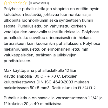
(0 arvostelu)
Polyhose puhallusletkujen sisäpinta on erittäin hyvin
kulutuksen kestävää, johtavaa luonnonkumia ja
ulkopinta luonnonkumin sekä synteettisen kumin
seosta. Puhallusletku on vahvistettu korkean
vetolujuuden omaavalla tekstiilikudoksella. Polyhose
puhallusletku soveltuu erinomaisesti niin hiekan,
teräsrakeen kuin kuonankin puhallukseen. Polyhose
hiekanpuhallusletku on erinomainen letku mm
valukappaleiden, teräksen ja julkisivujen
puhdistukseen.
Max käyttöpaine puhallusletkulle 12 Bar.
Käyttölämpötila -30 C - + 70 C. Letkujen
kulutuskestävyys DIN ISO 4649:2003 mukaan
maksimissaan 50+5 mm3. Rasitusluokka
PH624 PH2.
Puhallusletkua on saatavilla varastotuotteena 1 1/4” ja
1” kokoina 20 ja 40 m mittaisina.