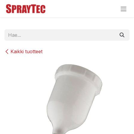
Siirry sisältöön
Kaikki tuotteet