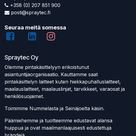
+358 (0) 207 851 900
posti@spraytec.fi
Seuraa meitä somessa
Spraytec Oy
Olemme pintakäsittelyyn erikoistunut
asiantuntijaorganisaatio. Kauttamme saat
pintakäsittelyn laitteet kuten hiekkapuhalluslaitteet,
maalauslaitteet, maalauslinjat, tarvikkeet, varaosat ja
henkilösuojaimet.
Toimimme Nummelasta ja Seinäjoelta käsin.
Päämiehemme ja tuotteemme edustavat alansa
huippua ja ovat maailmanlaajuisesti edustettuja
brändejä.