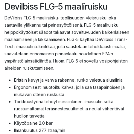
Devilbiss FLG-5 maaliruisku
DeVilbiss FLG-5 maaliruisku- teollisuuden yleisruisku joka
saatavilla yläkannu tai painesyöttöisenä. FLG-5 maaliruisku
helppokäyttöiset säädöt takaavat soveltuvuuden kaikenlaiseen
maalaamiseen ja lakkaamiseen. FLG-5 käyttää DeVilbiss Trans-
Tech ilmasuutintekniikkaa, jolla säästetään tehokkaasti maalia,
saavutetaan erinomainen pinnanlaatu noudattaen EPA:n
ympäristölainsäädäntöä. Huom. FLG-5 ei sovellu vesipohjaisten
aineiden ruiskuttamiseen.
Erittäin kevyt ja vahva rakenne, runko valettua alumiinia
Ergonomisesti muotoiltu kahva, jolla saa tasapainoisen ja
mukavan otteen ruiskusta
Tarkkuustyönä tehdyt messinkinen ilmasuutin sekä
ruostumattomat teräsnestesuuttimet ja neulat vähentävät
huollon tarvetta
Käyttöpaine 2.0 bar
Ilmankulutus 277 litraa/min