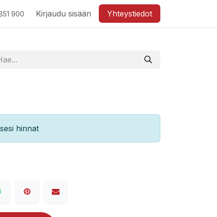
Kirjaudu sisään
Yhteystiedot
851 900
esi hinnat