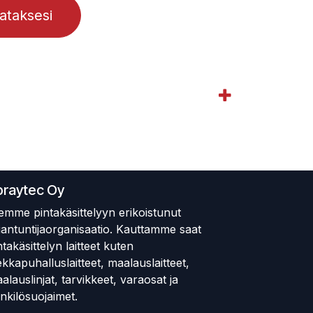
lataksesi
praytec Oy
emme pintakäsittelyyn erikoistunut
iantuntijaorganisaatio. Kauttamme saat
ntakäsittelyn laitteet kuten
ekkapuhalluslaitteet, maalauslaitteet,
alauslinjat, tarvikkeet, varaosat ja
nkilösuojaimet.