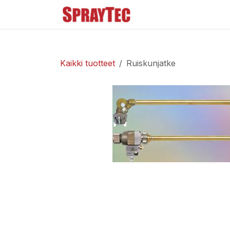
Siirry sisältöön
Tuoteluettelo
Ma
Kaikki tuotteet
Ruiskunjatke