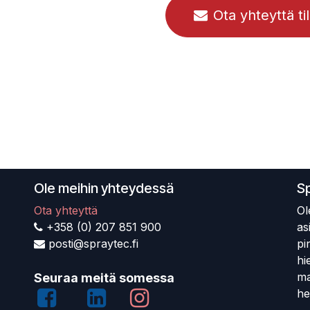
Ota yhteyttä ti
Ole meihin yhteydessä
S
Ota yhteyttä
Ol
+358 (0) 207 851 900
as
posti@spraytec.fi
pi
hi
ma
Seuraa meitä somessa
he