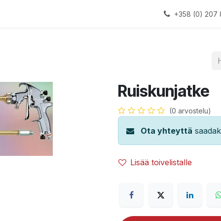
alauslinjat
Laitteet
Apua
+358 (0) 207 
Ruiskunjatke
(0 arvostelu)
Ota yhteyttä
saadaks
Lisää toivelistalle