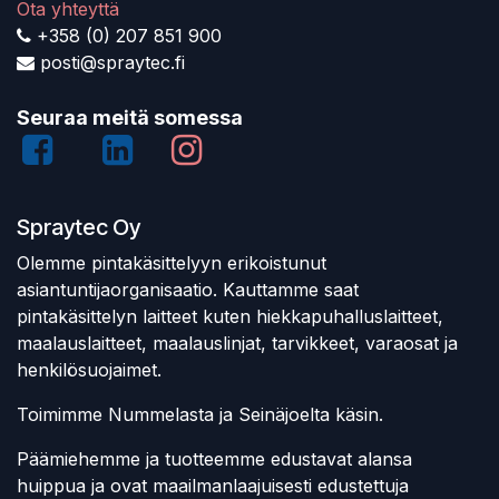
Ota yhteyttä
+358 (0) 207 851 900
posti@spraytec.fi
Seuraa meitä somessa
Spraytec Oy
Olemme pintakäsittelyyn erikoistunut
asiantuntijaorganisaatio. Kauttamme saat
pintakäsittelyn laitteet kuten hiekkapuhalluslaitteet,
maalauslaitteet, maalauslinjat, tarvikkeet, varaosat ja
henkilösuojaimet.
Toimimme Nummelasta ja Seinäjoelta käsin.
Päämiehemme ja tuotteemme edustavat alansa
huippua ja ovat maailmanlaajuisesti edustettuja