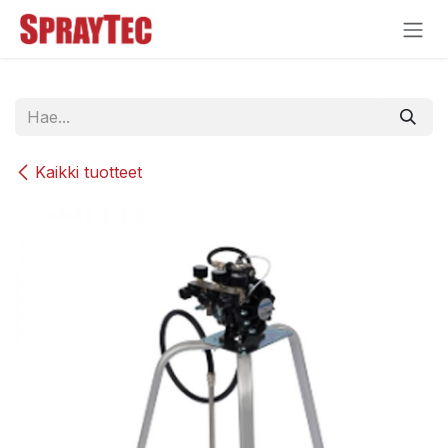
Siirry sisältöön
Kaikki tuotteet