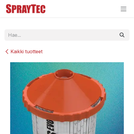
Siirry sisältöön
Kaikki tuotteet