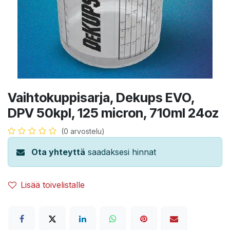
Vaihtokuppisarja, Dekups EVO,
DPV 50kpl, 125 micron, 710ml 24oz
(0 arvostelu)
Ota yhteyttä
saadaksesi hinnat
Lisää toivelistalle