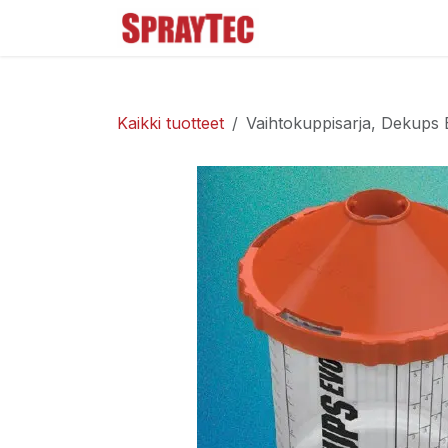
Siirry sisältöön
Tuoteluettelo
Ma
Kaikki tuotteet
Vaihtokuppisarja, Dekups