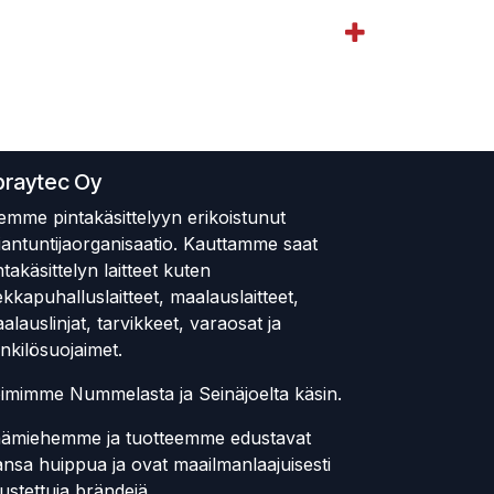
praytec Oy
emme pintakäsittelyyn erikoistunut
iantuntijaorganisaatio. Kauttamme saat
ntakäsittelyn laitteet kuten
ekkapuhalluslaitteet, maalauslaitteet,
alauslinjat, tarvikkeet, varaosat ja
nkilösuojaimet.
imimme Nummelasta ja Seinäjoelta käsin.
ämiehemme ja tuotteemme edustavat
ansa huippua ja ovat maailmanlaajuisesti
ustettuja brändejä.