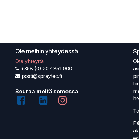
Ole meihin yhteydessä
S
Ota yhteyttä
Ol
+358 (0) 207 851 900
as
posti@spraytec.fi
pi
hi
ma
Seuraa meitä somessa
he
To
Pä
al
ed