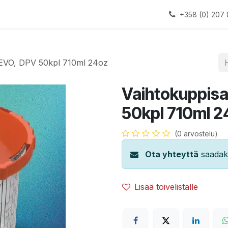
alauslinjat
Laitteet
Apua
+358 (0) 207 
 EVO, DPV 50kpl 710ml 24oz
Vaihtokuppisa
50kpl 710ml 2
(0 arvostelu)
Ota yhteyttä
saadaks
Lisää toivelistalle