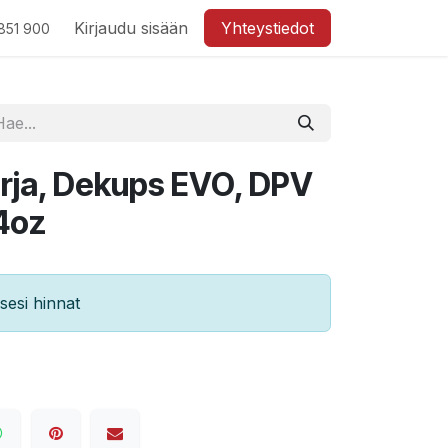
Kirjaudu sisään
Yhteystiedot
851 900
rja, Dekups EVO, DPV
4oz
esi hinnat