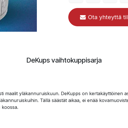
Ota yhteyttä ti
DeKups vaihtokuppisarja
ti maalit yläkannuruiskuun. DeKupps on kertakäyttöinen asti
 yläkannuruiskuihin. Tällä säästät aikaa, ei enää kovamuov
i koossa.