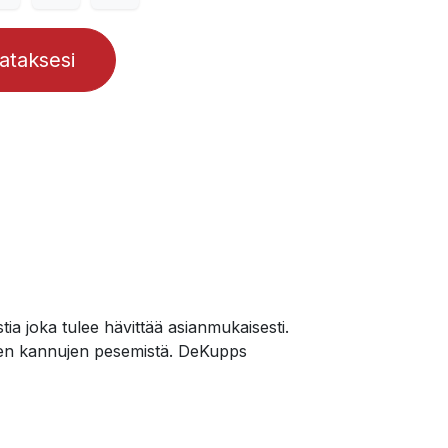
lataksesi
a joka tulee hävittää asianmukaisesti.
isten kannujen pesemistä. DeKupps