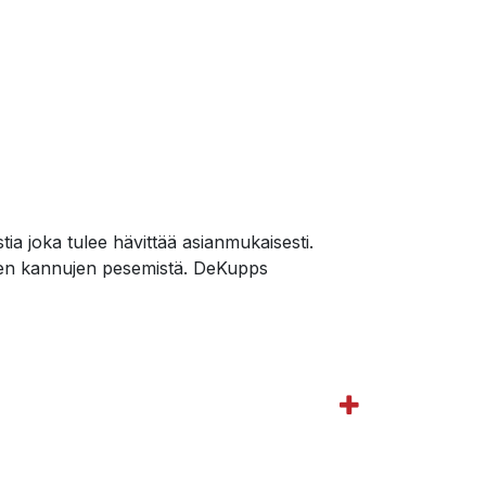
a joka tulee hävittää asianmukaisesti.
isten kannujen pesemistä. DeKupps