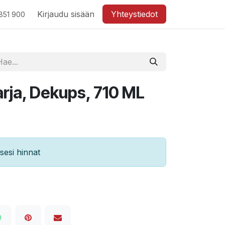
Kirjaudu sisään
Yhteystiedot
851 900
arja, Dekups, 710 ML
esi hinnat