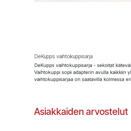
DeKupps vaihtokuppisarja
DeKupps vaihtokuppisarja - sekoitat käteväs
Vaihtokuppi sopii adapterin avulla kaikkiin
vaihtokuppisarjaa on saatavilla kolmessa er
Asiakkaiden arvostelut