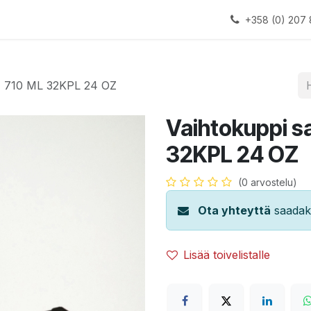
alauslinjat
Laitteet
Apua
+358 (0) 207 
s, 710 ML 32KPL 24 OZ
Vaihtokuppi s
32KPL 24 OZ
(0 arvostelu)
Ota yhteyttä
saadaks
Lisää toivelistalle