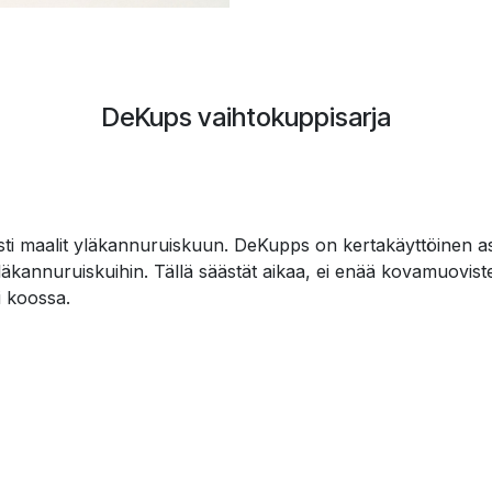
DeKups vaihtokuppisarja
ti maalit yläkannuruiskuun. DeKupps on kertakäyttöinen asti
 yläkannuruiskuihin. Tällä säästät aikaa, ei enää kovamuov
i koossa.