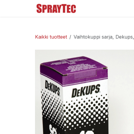
Siirry sisältöön
Tuoteluettelo
Ma
Kaikki tuotteet
Vaihtokuppi sarja, Dekup