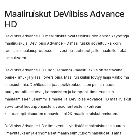
Maaliruiskut DeVilbiss Advance
HD
DeVilbiss Advance HD maaliruiskut ovat teollisuuden eniten käytettyjä
maaliruiskuja. DeVilbiss Advance HD maaliruisku soveltuu kaikkiin
teollisiin maalausprosesseihin vesi- ja liuotinpohjaille maaleille sekä
liimaukseen.
DeVilbiss Advance HD (High Demand) -maaliruiskuja on saatavana
paine-, imu- ja yläsäiliöversioina. Maaliruiskuihin löytyy laaja valikoima
ilmasuuttimia. DeVilbiss tarjoaa poikkeuksellisen pinnan laadun niin
puu-, metalli-, muovi-, keraamisten ja komposiittimateriaalien
maalaamiseen useimmilla maaleilla. DeVilbiss Advance HD maaliruiskut
soveltuvat liuotinpohjaisten, vesiohenteisten, korkean
kiintoainepitoisuuden omaavien tai 2K-maalien ruiskuttamiseen.
DeVilbiss Advance HD:n ilmaventtiili yhdistää maaliruiskussa suuren
ilmavirtauksen ja erinomaiset maalin sumutusominaisuudet. Tämä