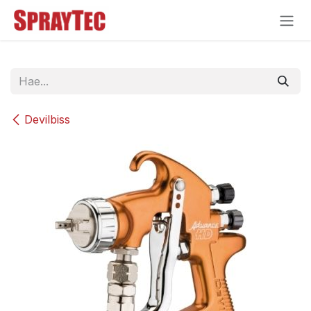
Siirry sisältöön
Devilbiss