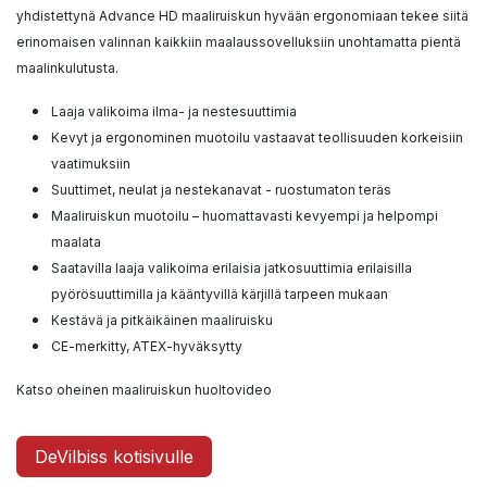
yhdistettynä Advance HD maaliruiskun hyvään ergonomiaan tekee siitä
erinomaisen valinnan kaikkiin maalaussovelluksiin unohtamatta pientä
maalinkulutusta.
Laaja valikoima ilma- ja nestesuuttimia
Kevyt ja ergonominen muotoilu vastaavat teollisuuden korkeisiin
vaatimuksiin
Suuttimet, neulat ja nestekanavat - ruostumaton teräs
Maaliruiskun muotoilu – huomattavasti kevyempi ja helpompi
maalata
Saatavilla laaja valikoima erilaisia jatkosuuttimia erilaisilla
pyörösuuttimilla ja kääntyvillä kärjillä tarpeen mukaan
Kestävä ja pitkäikäinen maaliruisku
CE-merkitty, ATEX-hyväksytty
Katso oheinen maaliruiskun huoltovideo
DeVilbiss kotisivulle