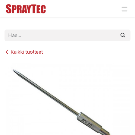
Siirry sisältöön
Kaikki tuotteet