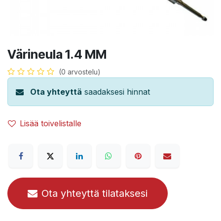
Värineula 1.4 MM
(0 arvostelu)
Ota yhteyttä
saadaksesi hinnat
Lisää toivelistalle
Ota yhteyttä tilataksesi