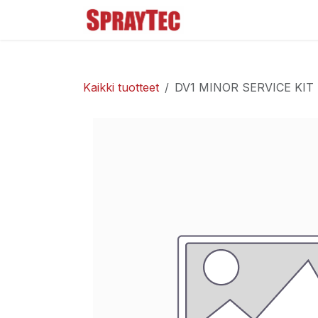
Siirry sisältöön
Tuoteluettelo
Ma
Kaikki tuotteet
DV1 MINOR SERVICE KIT