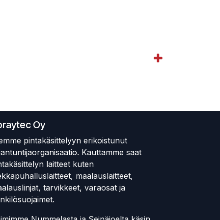
praytec Oy
emme pintakäsittelyyn erikoistunut
iantuntijaorganisaatio. Kauttamme saat
ntakäsittelyn laitteet kuten
ekkapuhalluslaitteet, maalauslaitteet,
alauslinjat, tarvikkeet, varaosat ja
nkilösuojaimet.
imimme Nummelasta ja Seinäjoelta käsin.