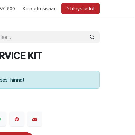
Kirjaudu sisään
Yhteystiedot
851 900
RVICE KIT
esi hinnat