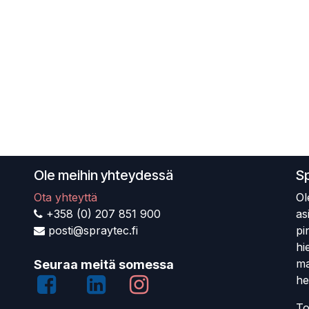
Ole meihin yhteydessä
S
Ota yhteyttä
Ol
+358 (0) 207 851 900
as
posti@spraytec.fi
pi
hi
ma
Seuraa meitä somessa
he
To