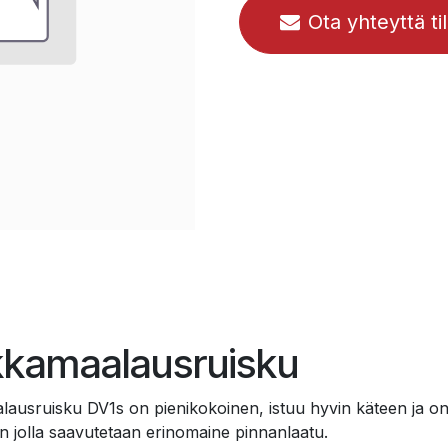
Ota yhteyttä ti
ikkamaalausruisku
lausruisku DV1s on pienikokoinen, istuu hyvin käteen ja on 
nin jolla saavutetaan erinomaine pinnanlaatu.