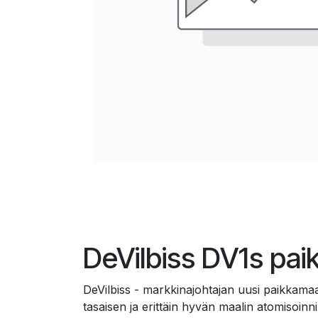
DeVilbiss DV1s pa
DeVilbiss - markkinajohtajan uusi paikkamaa
tasaisen ja erittäin hyvän maalin atomisoin