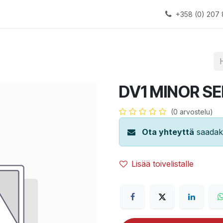
alauslinjat
Laitteet
Apua
+358 (0) 207 
DV1 MINOR SE
(0 arvostelu)
Ota yhteyttä
saadaks
Lisää toivelistalle