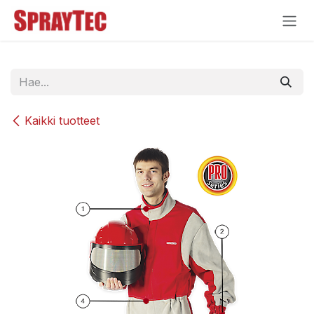
Siirry sisältöön
Kaikki tuotteet