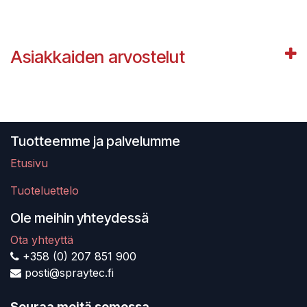
Asiakkaiden arvostelut
Tuotteemme ja palvelumme
Etusivu
Tuoteluettelo
Ole meihin yhteydessä
Ota yhteyttä
+358 (0) 207 851 900
posti@spraytec.fi
Seuraa meitä somessa