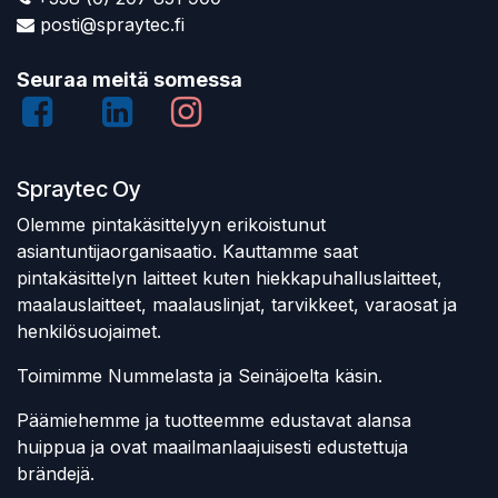
posti@spraytec.fi
Seuraa meitä somessa
Spraytec Oy
Olemme pintakäsittelyyn erikoistunut
asiantuntijaorganisaatio. Kauttamme saat
pintakäsittelyn laitteet kuten hiekkapuhalluslaitteet,
maalauslaitteet, maalauslinjat, tarvikkeet, varaosat ja
henkilösuojaimet.
Toimimme Nummelasta ja Seinäjoelta käsin.
Päämiehemme ja tuotteemme edustavat alansa
huippua ja ovat maailmanlaajuisesti edustettuja
brändejä.