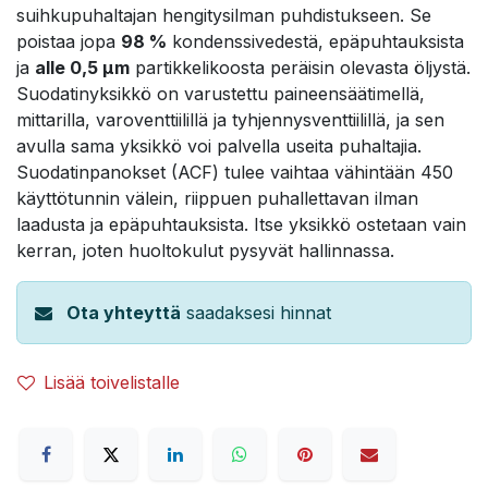
suihkupuhaltajan hengitysilman puhdistukseen. Se
poistaa jopa
98 %
kondenssivedestä, epäpuhtauksista
ja
alle 0,5 µm
partikkelikoosta peräisin olevasta öljystä.
Suodatinyksikkö on varustettu paineensäätimellä,
mittarilla, varoventtiilillä ja tyhjennysventtiilillä, ja sen
avulla sama yksikkö voi palvella useita puhaltajia.
Suodatinpanokset (ACF) tulee vaihtaa vähintään 450
käyttötunnin välein, riippuen puhallettavan ilman
laadusta ja epäpuhtauksista. Itse yksikkö ostetaan vain
kerran, joten huoltokulut pysyvät hallinnassa.
Ota yhteyttä
saadaksesi hinnat
Lisää toivelistalle