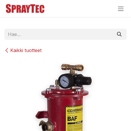
Siirry sisältöön
Kaikki tuotteet