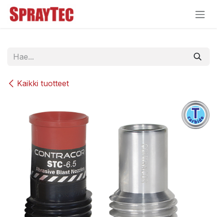
Siirry sisältöön
Kaikki tuotteet