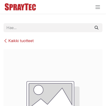
Siirry sisältöön
Kaikki tuotteet