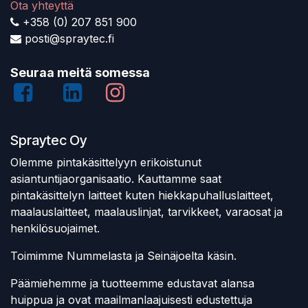
Ota yhteyttä
+358 (0) 207 851 900
posti@spraytec.fi
Seuraa meitä somessa
Spraytec Oy
Olemme pintakäsittelyyn erikoistunut
asiantuntijaorganisaatio. Kauttamme saat
pintakäsittelyn laitteet kuten hiekkapuhalluslaitteet,
maalauslaitteet, maalauslinjat, tarvikkeet, varaosat ja
henkilösuojaimet.
Toimimme Nummelasta ja Seinäjoelta käsin.
Päämiehemme ja tuotteemme edustavat alansa
huippua ja ovat maailmanlaajuisesti edustettuja