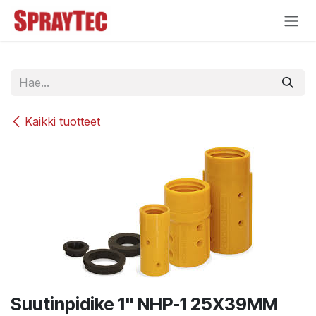
Siirry sisältöön
Kaikki tuotteet
Suutinpidike 1" NHP-1 25X39MM