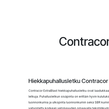
Contracor
Hiekkapuhallusletku Contracor 
Contracor ExtraBlast hiekkapuhallusletku ovat laadukka
letkuja. Puhallusletkun sisäpinta on erittäin hyvin kulutu
luonnonkumia ja ulkopinta luonnonkumin sekä SBR kumin
vahvistettu korkean vetolujuuden omaavalla tekstiilikudo