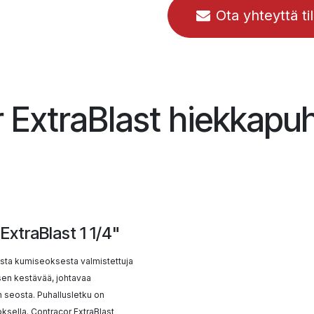
Ota yhteyttä ti
 ExtraBlast hiekkapuh
ExtraBlast 1 1/4"
asta kumiseoksesta valmistettuja
ksen kestävää, johtavaa
 seosta. Puhallusletku on
ksella. Contracor ExtraBlast