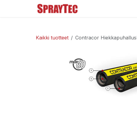
Siirry sisältöön
Tuoteluettelo
Ma
Kaikki tuotteet
Contracor Hiekkapuhallusl