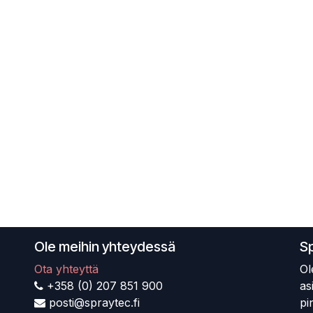
Ole meihin yhteydessä
S
Ota yhteyttä
Ol
+358 (0) 207 851 900
as
posti@spraytec.fi
pi