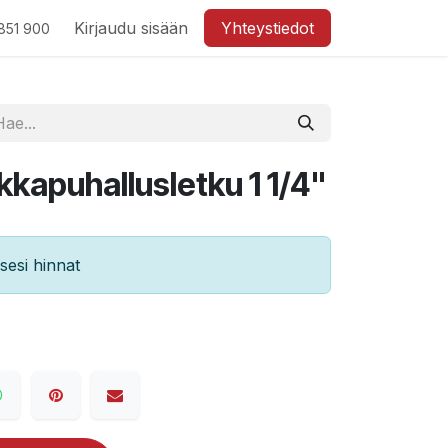
Kirjaudu sisään
Yhteystiedot
851 900
kapuhallusletku 1 1/4"
esi hinnat