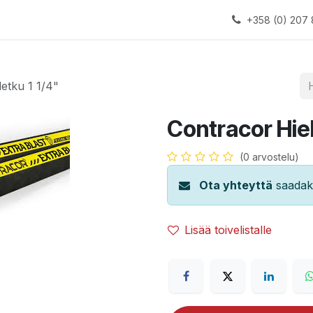
alauslinjat
Laitteet
Apua
+358 (0) 207 
etku 1 1/4"
Contracor Hiek
(0 arvostelu)
Ota yhteyttä
saadaks
Lisää toivelistalle