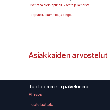
Lisätietoa hiekkapuhalluksesta ja laitteista
Raepuhalluskammiot ja singot
Asiakkaiden arvostelut
Tuotteemme ja palvelumme
Etusivu
Tuoteluettelo