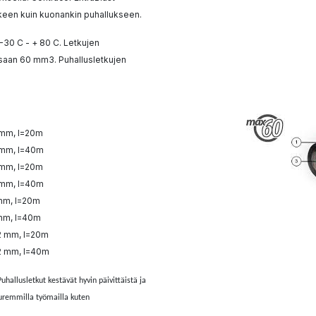
rakeen kuin kuonankin puhallukseen.
 -30 C - + 80 C. Letkujen
aan 60 mm3. Puhallusletkujen
3 mm, l=20m
3 mm, l=40m
9 mm, l=20m
9 mm, l=40m
 mm, l=20m
 mm, l=40m
32 mm, l=20m
32 mm, l=40m
uhallusletkut kestävät hyvin päivittäistä ja
uuremmilla työmailla kuten