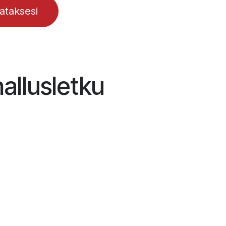
lataksesi
allusletku