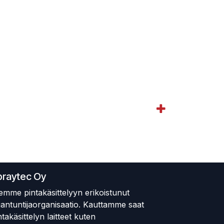
praytec Oy
emme pintakäsittelyyn erikoistunut
iantuntijaorganisaatio. Kauttamme saat
ntakäsittelyn laitteet kuten