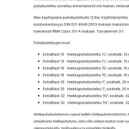
puhallusletku soveltuu erinomaisesti niin hiekan, teräs
Max käyttöpaine puhallusletkulle 12 Bar. Käyttölämpötila
kulutuskestävyys DIN ISO 4649:2003 mukaan maksimiss
toleranssit RMA Class 311-A mukaan. Turvakerroin 3:1.
Puhallusletkujen koot
ExtraBlast 13 Hiekkapuhallusletku ½", sisähalk. 1
ExtraBlast 13 Hiekkapuhallusletku ½", sisähalk. 1
ExtraBlast 19 Hiekkapuhallusletku ¾", sisähalk. 1
ExtraBlast 19 Hiekkapuhallusletku ¾", sisähalk. 1
ExtraBlast 25 Hiekkapuhallusletku 1", sisähalk. 25
ExtraBlast 25 Hiekkapuhallusletku 1", sisähalk. 25
ExtraBlast 32 Hiekkapuhallusletku 1¼", sisähalk. 
ExtraBlast 32 Hiekkapuhallusletku 1¼", sisähalk. 
Hiekkapuhallusletkumme sopivat kaikkiin hiekkapuhalluslaitteisiin, P
yhtäjaksoista hiekkapuhallusta, joten niitä voidaan käyttää myös s
rakennustyömailla, teollisuudessa ja esimerkiksi telakoilla.