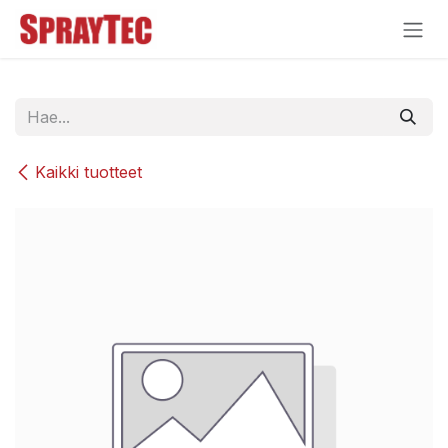
Siirry sisältöön
Kaikki tuotteet