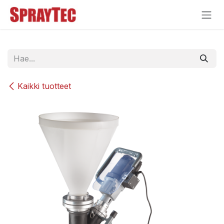
Siirry sisältöön
Kaikki tuotteet