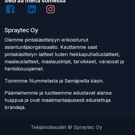
Seuraa meitä somessa
Spraytec Oy
Olemme pintakäsittelyyn erikoistunut
asiantuntijaorganisaatio. Kauttamme saat
pintakäsittelyn laitteet kuten hiekkapuhalluslaitteet,
maalauslaitteet, maalauslinjat, tarvikkeet, varaosat ja
henkilösuojaimet.
Toimimme Nummelasta ja Seinäjoelta käsin.
Päämiehemme ja tuotteemme edustavat alansa
huippua ja ovat maailmanlaajuisesti edustettuja
brändejä.
Tekijänoikeudet © Spraytec Oy