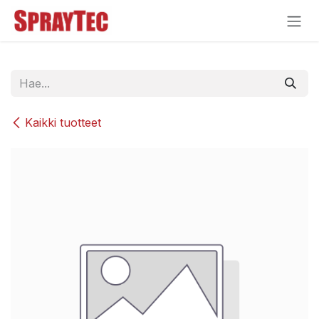
Siirry sisältöön
Kaikki tuotteet