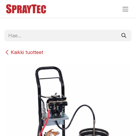
Siirry sisältöön
Kaikki tuotteet