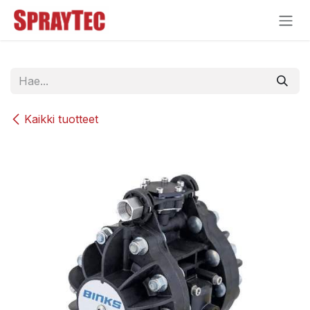
Siirry sisältöön
Kaikki tuotteet