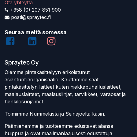
Ota yhteyttä
+358 (0) 207 851 900
posti@spraytec.fi
Seuraa meitä somessa
Spraytec Oy
Olemme pintakäsittelyyn erikoistunut
asiantuntijaorganisaatio. Kauttamme saat
pintakäsittelyn laitteet kuten hiekkapuhalluslaitteet,
maalauslaitteet, maalauslinjat, tarvikkeet, varaosat ja
henkilösuojaimet.
Toimimme Nummelasta ja Seinäjoelta käsin.
Päämiehemme ja tuotteemme edustavat alansa
huippua ja ovat maailmanlaajuisesti edustettuja