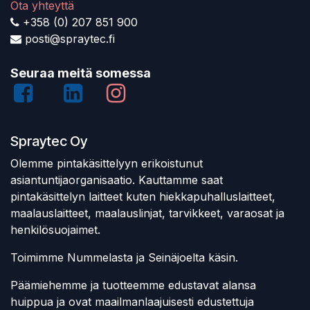
Ota yhteyttä
+358 (0) 207 851 900
posti@spraytec.fi
Seuraa meitä somessa
Spraytec Oy
Olemme pintakäsittelyyn erikoistunut
asiantuntijaorganisaatio. Kauttamme saat
pintakäsittelyn laitteet kuten hiekkapuhalluslaitteet,
maalauslaitteet, maalauslinjat, tarvikkeet, varaosat ja
henkilösuojaimet.
Toimimme Nummelasta ja Seinäjoelta käsin.
Päämiehemme ja tuotteemme edustavat alansa
huippua ja ovat maailmanlaajuisesti edustettuja