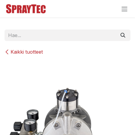
Siirry sisältöön
Kaikki tuotteet