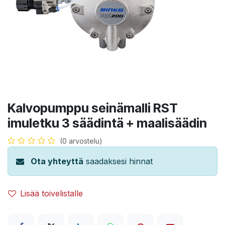
Kalvopumppu seinämalli RST
imuletku 3 säädintä + maalisäädin
(0 arvostelu)
Ota yhteyttä
saadaksesi hinnat
Lisää toivelistalle