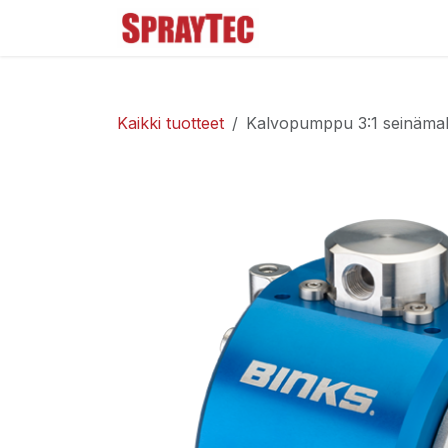
Siirry sisältöön
Tuoteluettelo
Ma
Kaikki tuotteet
Kalvopumppu 3:1 seinämall