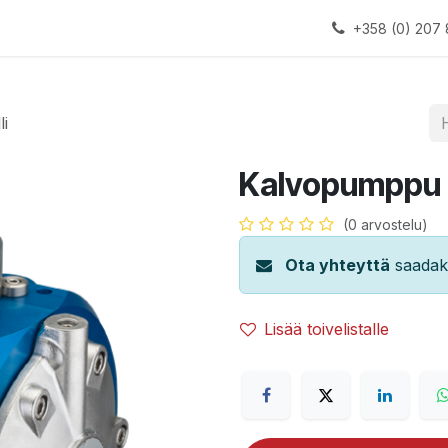
alauslinjat
Laitteet
Apua
+358 (0) 207 
i
Kalvopumppu 3
(0 arvostelu)
Ota yhteyttä
saadaks
Lisää toivelistalle