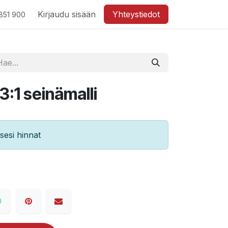
Kirjaudu sisään
Yhteystiedot
851 900
:1 seinämalli
esi hinnat