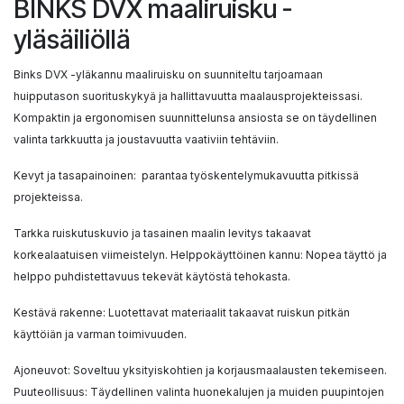
BINKS DVX maaliruisku -
yläsäiliöllä
Binks DVX -yläkannu maaliruisku on suunniteltu tarjoamaan
huipputason suorituskykyä ja hallittavuutta maalausprojekteissasi.
Kompaktin ja ergonomisen suunnittelunsa ansiosta se on täydellinen
valinta tarkkuutta ja joustavuutta vaativiin tehtäviin.
Kevyt ja tasapainoinen: parantaa työskentelymukavuutta pitkissä
projekteissa.
Tarkka ruiskutuskuvio ja tasainen maalin levitys takaavat
korkealaatuisen viimeistelyn. Helppokäyttöinen kannu: Nopea täyttö ja
helppo puhdistettavuus tekevät käytöstä tehokasta.
Kestävä rakenne: Luotettavat materiaalit takaavat ruiskun pitkän
käyttöiän ja varman toimivuuden.
Ajoneuvot: Soveltuu yksityiskohtien ja korjausmaalausten tekemiseen.
Puuteollisuus: Täydellinen valinta huonekalujen ja muiden puupintojen