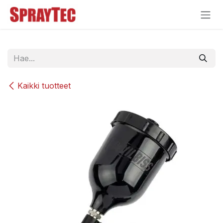
Siirry sisältöön
Kaikki tuotteet