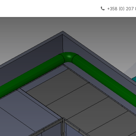
alauslinjat
Laitteet
Apua
+358 (0) 207 