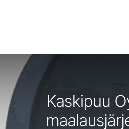
Kaskipuu Oy
maalausjärje