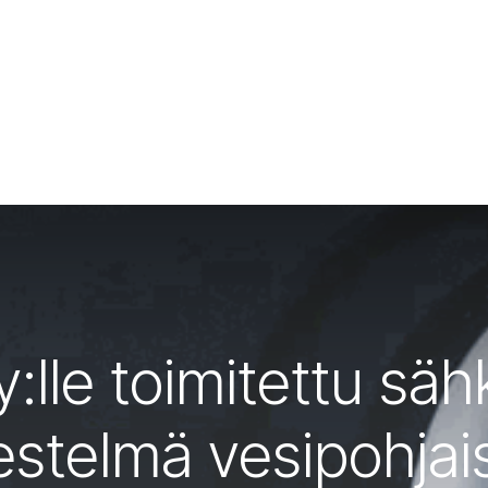
:lle toimitettu säh
stelmä vesipohjais