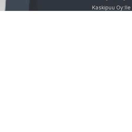
Kaskipuu Oy:lle 
Tuotteemme ja palvelumme
Etusivu
Tuoteluettelo