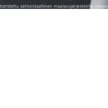
toimitettu sähköstaattinen maalausjärjestelmä vesipoh
Ole meihin yhteydessä
S
Ota yhteyttä
Ol
+358 (0) 207 851 900
as