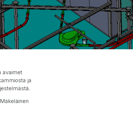
in avaimet
skammiosta ja
jestelmästä.
o Mäkeläinen