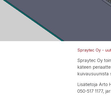
Spraytec Oy - uuti
Spraytec Oy toim
käteen periaatte
kuivausuunista 
Lisätietoja Art
050-517 1177, j