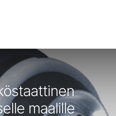
köstaattinen
elle maalille