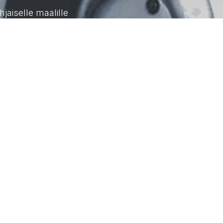
jaiselle maalille
praytec Oy
emme pintakäsittelyyn erikoistunut
iantuntijaorganisaatio. Kauttamme saat