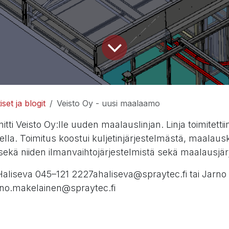
set ja blogit
Veisto Oy - uusi maalaamo
itti Veisto Oy:lle uuden maalauslinjan. Linja toimitetti
ella. Toimitus koostui kuljetinjärjestelmästä, maalau
sekä niiden ilmanvaihtojärjestelmistä sekä maalausjär
o Haliseva 045–121 2227ahaliseva@spraytec.fi tai Jarn
arno.makelainen@spraytec.fi