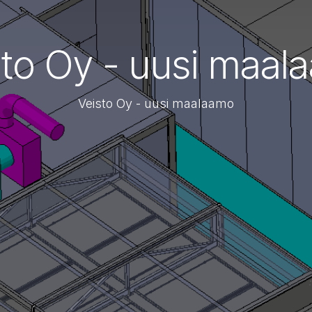
sto Oy - uusi maal
Veisto Oy - uusi maalaamo