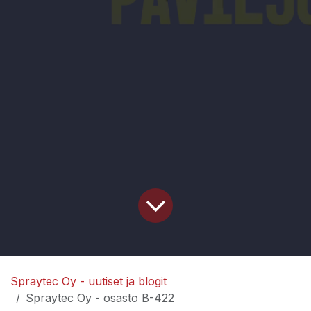
Spraytec Oy - uutiset ja blogit
Spraytec Oy - osasto B-422