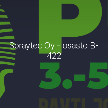
Spraytec Oy - osasto B-
422