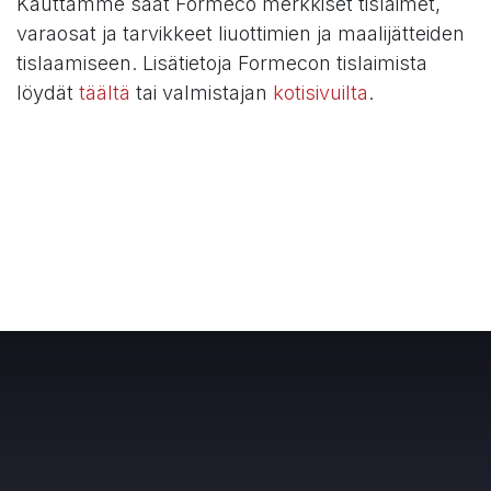
Kauttamme saat Formeco merkkiset tislaimet,
varaosat ja tarvikkeet liuottimien ja maalijätteiden
tislaamiseen. Lisätietoja Formecon tislaimista
löydät
täältä
tai valmistajan
kotisivuilta
.