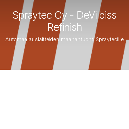
Spraytec Oy - DeVilbiss
Refinish
Automaalauslaitteiden maahantuonti Spraytecille