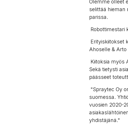
Olemme olleet er
selittää hieman
parissa.
Robottimestari 
Erityiskiitokse
Ahoselle & Arto 
Kiitoksia myös 
Sekä tietysti a
päässeet toteut
"Spraytec Oy on
suomessa. Yhtiö 
vuosien 2020-202
asiakaslähtöinen
yhdistäjänä."