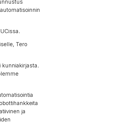
 tunnustus
automatisoinnin
RUCissa.
selle, Tero
 kunniakirjasta.
 olemme
utomatisointia
obottihankkeita
tiivinen ja
eiden