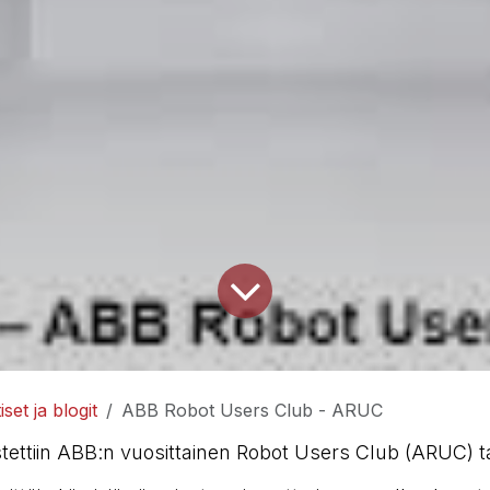
set ja blogit
ABB Robot Users Club - ARUC
estettiin ABB:n vuosittainen Robot Users Club (ARUC) 