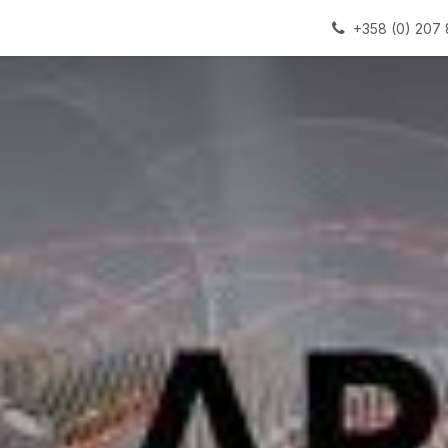
alauslinjat
Laitteet
Apua
+358 (0) 207 