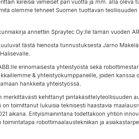
ittäin kiireisiä viimeiset pari vuotta ja mm. alla oleva
 mitä olemme tehneet Suomen tuottavan teollisuuden 
kunniakirja annettiin Spraytec Oy:lle tämän vuoden A
t kuuluvat tästä hienosta tunnustuksesta Jarno Mäkeläi
Halisevalle.
ABB:lle erinomaisesta yhteistyöstä sekä robottimestari
siakkaillemme & yhteistyökumppaneille, joiden kanssa
tamaan hankkeita yhteistyössä.
 merkittävästi kehittänyt pintakäsittelyteollisuuden a
on toimittanut lukuisia teknisesti haastavia maalausr
1 aikana. Erityismainintana todettakoon yhtiön innova
 toimintatapa robottimaalaustekniikan ja asiakastarp