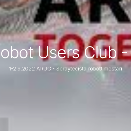
obot Users Club 
1-2.9.2022 ARUC - Spraytecistä robottimestari