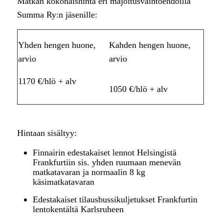
Matkan kokonaishinta eri majoitusvaihtoehdoilla
Summa Ry:n jäsenille:
Yhden hengen huone,
Kahden hengen huone,
arvio
arvio
1170 €/hlö + alv
1050 €/hlö + alv
Hintaan sisältyy:
Finnairin edestakaiset lennot Helsingistä
Frankfurtiin sis. yhden ruumaan menevän
matkatavaran ja normaalin 8 kg
käsimatkatavaran
Edestakaiset tilausbussikuljetukset Frankfurtin
lentokentältä Karlsruheen