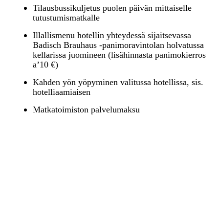
Tilausbussikuljetus puolen päivän mittaiselle
tutustumismatkalle
Illallismenu hotellin yhteydessä sijaitsevassa
Badisch Brauhaus -panimoravintolan holvatussa
kellarissa juomineen (lisähinnasta panimokierros
a’10 €)
Kahden yön yöpyminen valitussa hotellissa, sis.
hotelliaamiaisen
Matkatoimiston palvelumaksu
Varaus- ja maksuehdot:
Vahvistuksen yhteydessä ennakkomaksu 400
€/hlö. Maksu ei ole peruutustapauksessa
takaisinmaksukelpoinen.
9.2.2024 eteenpäin peruutuskulut nousevat
portaittain. Tarkemmat summat toimitetaan